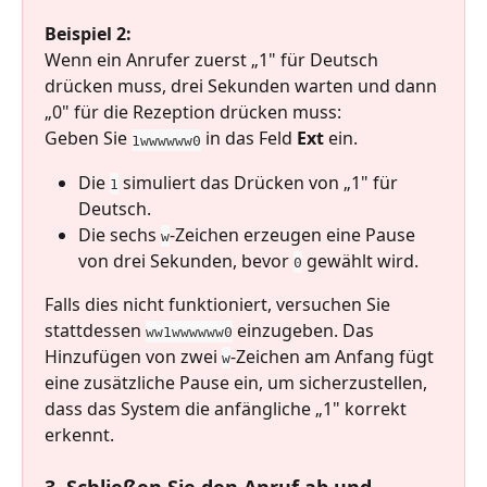
Beispiel 2:
Wenn ein Anrufer zuerst „1" für Deutsch 
drücken muss, drei Sekunden warten und dann 
„0" für die Rezeption drücken muss:
Geben Sie 
 in das Feld 
Ext
 ein.
1wwwwww0
Die 
 simuliert das Drücken von „1" für 
1
Deutsch.
Die sechs 
-Zeichen erzeugen eine Pause 
w
von drei Sekunden, bevor 
 gewählt wird.
0
Falls dies nicht funktioniert, versuchen Sie 
stattdessen 
 einzugeben. Das 
ww1wwwwww0
Hinzufügen von zwei 
-Zeichen am Anfang fügt 
w
eine zusätzliche Pause ein, um sicherzustellen, 
dass das System die anfängliche „1" korrekt 
erkennt.
3. Schließen Sie den Anruf ab und 