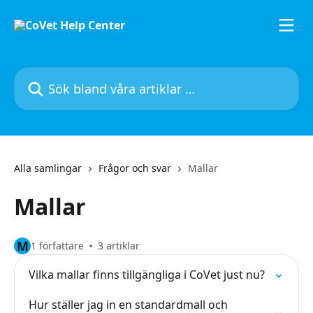
Hoppa till huvudinnehåll
Sök bland våra artiklar …
Alla samlingar
Frågor och svar
Mallar
Mallar
M
1 författare
3 artiklar
Vilka mallar finns tillgängliga i CoVet just nu?
Hur ställer jag in en standardmall och