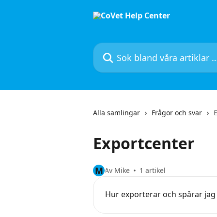
Hoppa till huvudinnehåll
Sök bland våra artiklar …
Alla samlingar
Frågor och svar
Exportcenter
M
Av Mike
1 artikel
Hur exporterar och spårar jag 