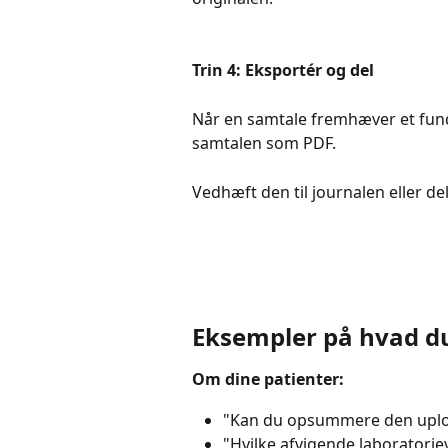
Trin 4: Eksportér og del
Når en samtale fremhæver et fund 
samtalen som PDF.
Vedhæft den til journalen eller de
Eksempler på hvad d
Om dine patienter:
"Kan du opsummere den uplo
"Hvilke afvigende laboratorie