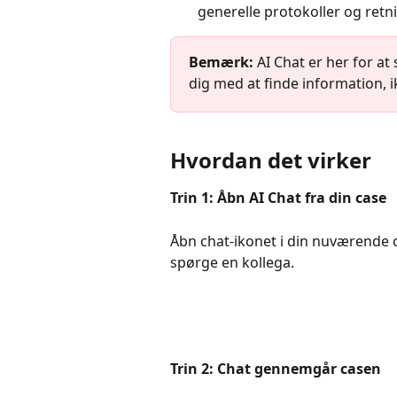
generelle protokoller og retni
Bemærk: 
AI Chat er her for at 
dig med at finde information, i
Hvordan det virker
Trin 1: Åbn AI Chat fra din case
Åbn chat-ikonet i din nuværende c
spørge en kollega.
Trin 2: Chat gennemgår casen