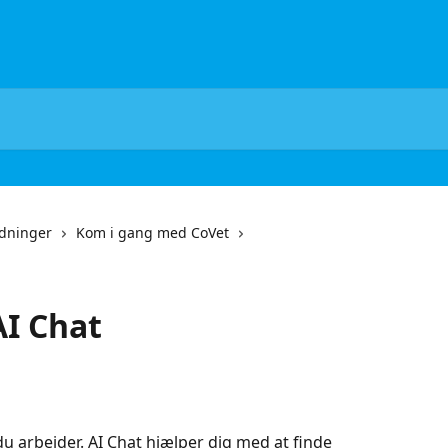
edninger
Kom i gang med CoVet
AI Chat
du arbejder. AI Chat hjælper dig med at finde 