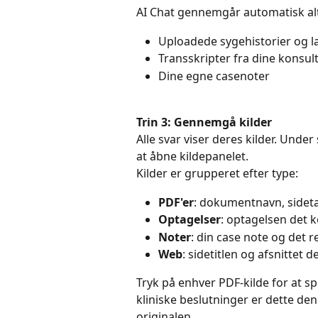
AI Chat gennemgår automatisk alt, 
Uploadede sygehistorier og l
Transskripter fra dine konsul
Dine egne casenoter
Trin 3: Gennemgå kilder
Alle svar viser deres kilder. Under
at åbne kildepanelet.
Kilder er grupperet efter type:
PDF'er
: dokumentnavn, sideta
Optagelser
: optagelsen det k
Noter
: din case note og det 
Web
: sidetitlen og afsnittet de
Tryk på enhver PDF-kilde for at sp
kliniske beslutninger er dette den
originalen.