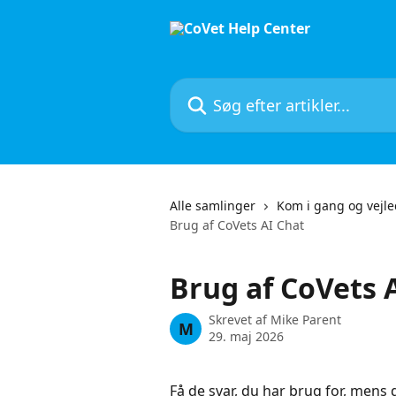
Spring videre til hovedindholdet
Søg efter artikler...
Alle samlinger
Kom i gang og vejl
Brug af CoVets AI Chat
Brug af CoVets 
Skrevet af
Mike Parent
M
29. maj 2026
Få de svar, du har brug for, mens 