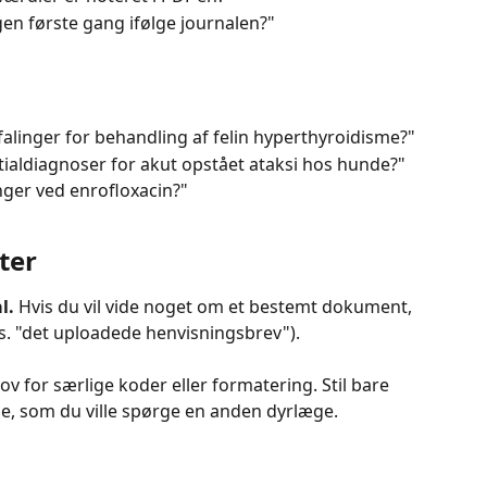
en første gang ifølge journalen?"
linger for behandling af felin hyperthyroidisme?"
tialdiagnoser for akut opstået ataksi hos hunde?"
nger ved enrofloxacin?"
ater
l. 
Hvis du vil vide noget om et bestemt dokument, 
ks. "det uploadede henvisningsbrev").
ov for særlige koder eller formatering. Stil bare 
, som du ville spørge en anden dyrlæge.