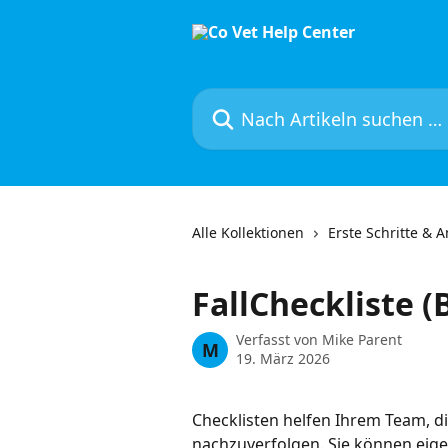
Zum Hauptinhalt springen
Nach Artikeln suchen …
Alle Kollektionen
Erste Schritte & 
FallCheckliste (
Verfasst von
Mike Parent
M
19. März 2026
Checklisten helfen Ihrem Team, die
nachzuverfolgen. Sie können eige