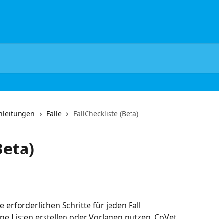
Anleitungen
Fälle
FallCheckliste (Beta)
Beta)
 erforderlichen Schritte für jeden Fall 
ne Listen erstellen oder Vorlagen nutzen. CoVet 