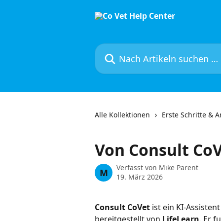
Zum Hauptinhalt springen
Nach Artikeln suchen …
Alle Kollektionen
Erste Schritte & 
Von Consult CoV
Verfasst von
Mike Parent
M
19. März 2026
Consult CoVet
 ist ein KI‑Assistent
bereitgestellt von 
LifeLearn
. Er 