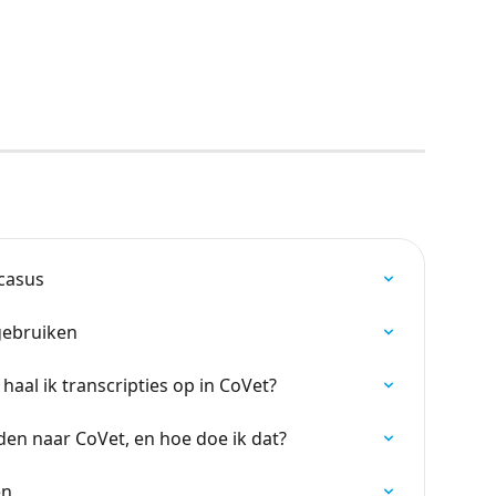
 casus
gebruiken
aal ik transcripties op in CoVet?
en naar CoVet, en hoe doe ik dat?
en