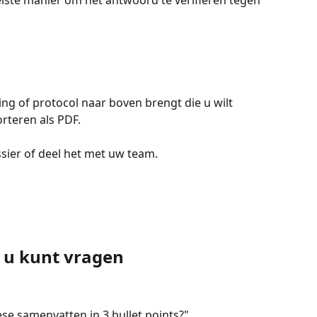
g of protocol naar boven brengt die u wilt 
rteren als PDF.
sier of deel het met uw team.
 u kunt vragen
e samenvatten in 3 bullet points?"