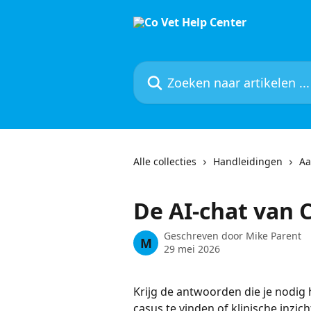
Naar de hoofdinhoud
Zoeken naar artikelen ...
Alle collecties
Handleidingen
Aa
De AI-chat van 
Geschreven door
Mike Parent
M
29 mei 2026
Krijg de antwoorden die je nodig he
casus te vinden of klinische inzic