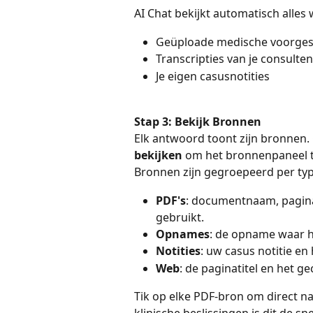
AI Chat bekijkt automatisch alles 
Geüploade medische voorgesc
Transcripties van je consulten
Je eigen casusnotities
Stap 3: Bekijk Bronnen
Elk antwoord toont zijn bronnen. 
bekijken
 om het bronnenpaneel 
Bronnen zijn gegroepeerd per typ
PDF's
: documentnaam, pagina
gebruikt.
Opnames
: de opname waar he
Notities
: uw casus notitie en
Web
: de paginatitel en het ge
Tik op elke PDF-bron om direct na
klinische beslissingen is dit de s