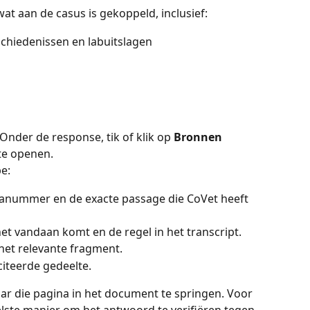
wat aan de casus is gekoppeld, inclusief:
hiedenissen en labuitslagen
Onder de response, tik of klik op 
Bronnen 
te openen.
e:
nummer en de exacte passage die CoVet heeft 
t vandaan komt en de regel in het transcript.
 het relevante fragment.
citeerde gedeelte.
ar die pagina in het document te springen. Voor 
nelste manier om het antwoord te verifiëren tegen 