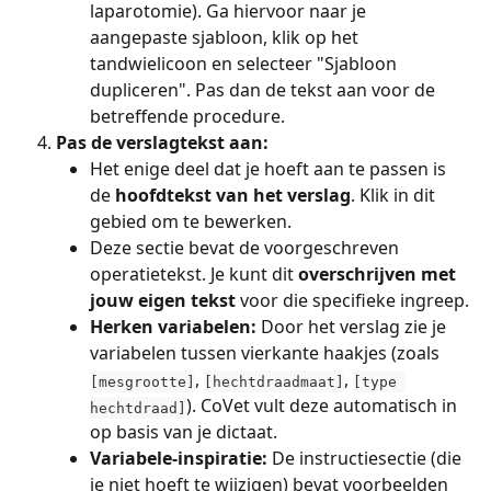
laparotomie). Ga hiervoor naar je 
aangepaste sjabloon, klik op het 
tandwielicoon en selecteer "Sjabloon 
dupliceren". Pas dan de tekst aan voor de 
betreffende procedure.
Pas de verslagtekst aan:
Het enige deel dat je hoeft aan te passen is 
de 
hoofdtekst van het verslag
. Klik in dit 
gebied om te bewerken.
Deze sectie bevat de voorgeschreven 
operatietekst. Je kunt dit 
overschrijven met 
jouw eigen tekst
 voor die specifieke ingreep.
Herken variabelen:
 Door het verslag zie je 
variabelen tussen vierkante haakjes (zoals 
, 
, 
[mesgrootte]
[hechtdraadmaat]
[type 
). CoVet vult deze automatisch in 
hechtdraad]
op basis van je dictaat.
Variabele-inspiratie:
 De instructiesectie (die 
je niet hoeft te wijzigen) bevat voorbeelden 