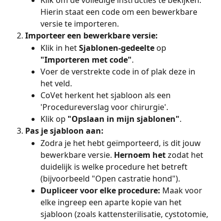
Klik om de volledige instructies te bekijken. 
Hierin staat een code om een bewerkbare 
versie te importeren.
Importeer een bewerkbare versie:
Klik in het 
Sjablonen-gedeelte
 op 
"Importeren met code"
.
Voer de verstrekte code in of plak deze in 
het veld.
CoVet herkent het sjabloon als een 
'Procedureverslag voor chirurgie'.
Klik op 
"Opslaan in mijn sjablonen"
.
Pas je sjabloon aan:
Zodra je het hebt geïmporteerd, is dit jouw 
bewerkbare versie. 
Hernoem het
 zodat het 
duidelijk is welke procedure het betreft 
(bijvoorbeeld "Open castratie hond").
Dupliceer voor elke procedure:
 Maak voor 
elke ingreep een aparte kopie van het 
sjabloon (zoals kattensterilisatie, cystotomie, 