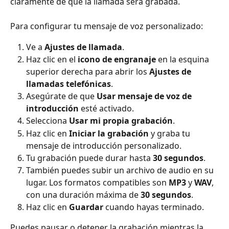
claramente de que la llamada será grabada.
Para configurar tu mensaje de voz personalizado:
Ve a 
Ajustes de llamada
.
Haz clic en el 
icono de engranaje
 en la esquina 
superior derecha para abrir los 
Ajustes de 
llamadas telefónicas
.
Asegúrate de que 
Usar mensaje de voz de 
introducción
 esté activado.
Selecciona 
Usar mi propia grabación
.
Haz clic en 
Iniciar la grabación
 y graba tu 
mensaje de introducción personalizado.
Tu grabación puede durar hasta 
30 segundos
.
También puedes subir un archivo de audio en su 
lugar. Los formatos compatibles son 
MP3
 y 
WAV
, 
con una duración máxima de 
30 segundos
.
Haz clic en 
Guardar
 cuando hayas terminado.
Puedes pausar o detener la grabación mientras la 