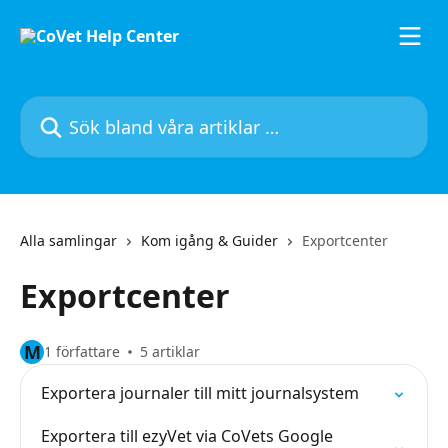
Hoppa till huvudinnehåll
Sök bland våra artiklar …
Alla samlingar
Kom igång & Guider
Exportcenter
Exportcenter
M
1 författare
5 artiklar
Exportera journaler till mitt journalsystem
Exportera till ezyVet via CoVets Google