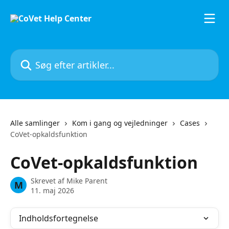
Spring videre til hovedindholdet
Søg efter artikler...
Alle samlinger
Kom i gang og vejledninger
Cases
CoVet-opkaldsfunktion
CoVet-opkaldsfunktion
Skrevet af
Mike Parent
M
11. maj 2026
Indholdsfortegnelse