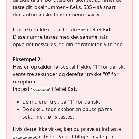
taste dit lokalnummer – f.eks. 535 – så snart 
den automatiske telefonmenu svarer.
I dette tilfælde indtaster du 
 i feltet 
Ext
. 
535
Disse numre tastes med det samme, når 
opkaldet besvares, og din bordtelefon vil ringe.
Eksempel 2:
Hvis en opkalder først skal trykke "1" for dansk, 
vente tre sekunder og derefter trykke "0" for 
reception:
Indtast 
 i feltet 
Ext
.
1wwwwww0
 simulerer tryk på "1" for dansk.
1
De seks 
-tegn skaber en pause på tre 
w
sekunder, før 
 tastes.
0
Hvis dette ikke virker, kan du prøve at indtaste 
 i stedet. Ved at tilføje to 
-tegn i 
ww1wwwwww0
w