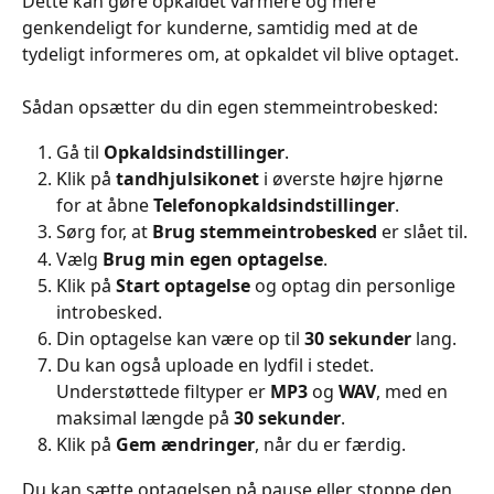
Dette kan gøre opkaldet varmere og mere 
genkendeligt for kunderne, samtidig med at de 
tydeligt informeres om, at opkaldet vil blive optaget.
Sådan opsætter du din egen stemmeintrobesked:
Gå til 
Opkaldsindstillinger
.
Klik på 
tandhjulsikonet
 i øverste højre hjørne 
for at åbne 
Telefonopkaldsindstillinger
.
Sørg for, at 
Brug stemmeintrobesked
 er slået til.
Vælg 
Brug min egen optagelse
.
Klik på 
Start optagelse
 og optag din personlige 
introbesked.
Din optagelse kan være op til 
30 sekunder
 lang.
Du kan også uploade en lydfil i stedet. 
Understøttede filtyper er 
MP3
 og 
WAV
, med en 
maksimal længde på 
30 sekunder
.
Klik på 
Gem ændringer
, når du er færdig.
Du kan sætte optagelsen på pause eller stoppe den 