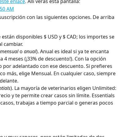
este enlace
. Allí verás esta pantalla:
suscripción con las siguientes opciones. De arriba 
 están disponibles $ USD y $ CAD; los importes se 
l cambiar.
mensual
 o 
anual
). Anual es ideal si ya te encanta 
 a 4 meses (¡33% de descuento!). Con la opción 
 por adelantado con ese descuento. Si prefieres 
o más, elige Mensual. En cualquier caso, siempre 
delante.
tials
). La mayoría de veterinarios eligen Unlimited: 
ecio y te permite crear casos sin límite. Essentials 
e casos, trabajas a tiempo parcial o generas pocos 
o y muy capaces, pero están limitadas de dos 