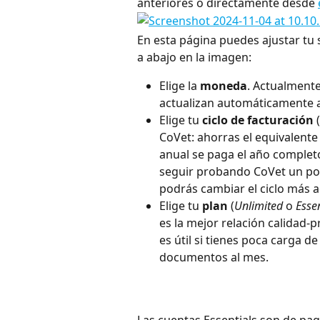
anteriores o directamente desde 
En esta página puedes ajustar tu 
a abajo en la imagen:
Elige la 
moneda
. Actualmente
actualizan automáticamente a
Elige tu 
ciclo de facturación
 (
CoVet: ahorras el equivalente
anual se paga el año completo
seguir probando CoVet un poc
podrás cambiar el ciclo más a
Elige tu 
plan
 (
Unlimited
 o 
Essen
es la mejor relación calidad-pr
es útil si tienes poca carga d
documentos al mes.
Las cuentas Essentials son de pag