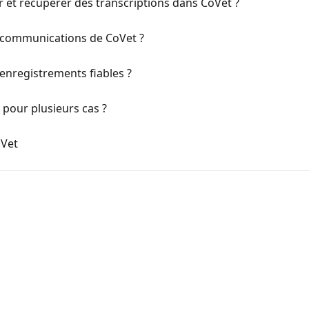
et récupérer des transcriptions dans CoVet ?
 communications de CoVet ?
enregistrements fiables ?
our plusieurs cas ?
oVet