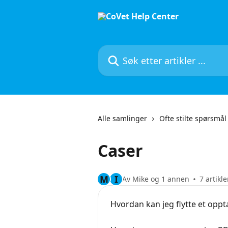
Gå til hovedinnhold
Søk etter artikler ...
Alle samlinger
Ofte stilte spørsmål
Caser
M
I
Av Mike og 1 annen
7 artikle
Hvordan kan jeg flytte et oppta