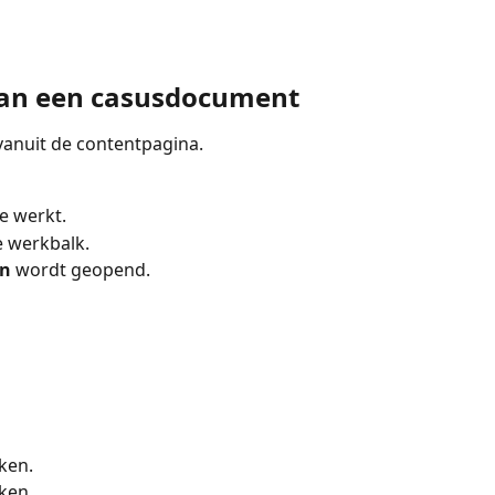
aan een casusdocument
 vanuit de contentpagina.
e werkt.
e werkbalk.
n 
wordt geopend.
ken.
ken.