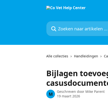
Naar de hoofdinhoud
Zoeken naar artikelen ...
Alle collecties
Handleidingen
Ca
Bijlagen toevoe
casusdocument
Geschreven door
Mike Parent
M
19 maart 2026