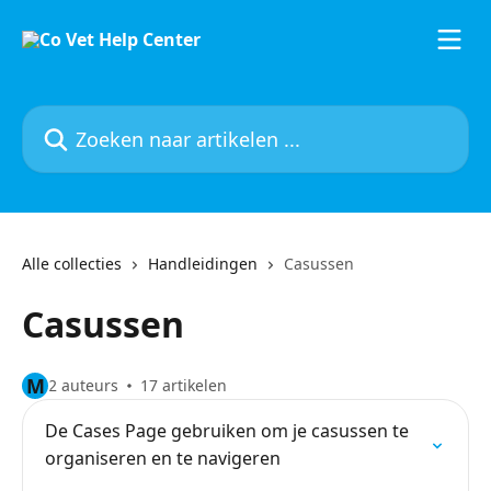
Naar de hoofdinhoud
Zoeken naar artikelen ...
Alle collecties
Handleidingen
Casussen
Casussen
M
2 auteurs
17 artikelen
De Cases Page gebruiken om je casussen te
organiseren en te navigeren