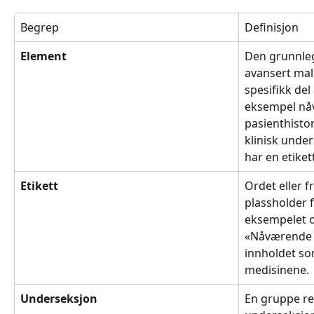
Begrep
Definisjon
Element
Den grunnleg
avansert mal
spesifikk del
eksempel nåv
pasienthistor
klinisk unde
har en etiket
Etikett
Ordet eller 
plassholder f
eksempelet o
«Nåværende 
innholdet som
medisinene.
Underseksjon
En gruppe re