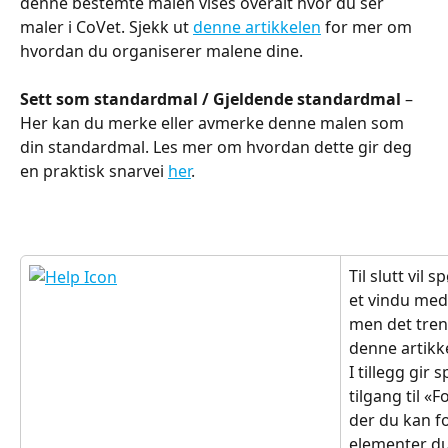
denne bestemte malen vises overalt hvor du ser 
maler i CoVet. Sjekk ut 
denne artikkelen
 for mer om 
hvordan du organiserer malene dine.
Sett som standardmal / Gjeldende standardmal
 – 
Her kan du merke eller avmerke denne malen som 
din standardmal. Les mer om hvordan dette gir deg 
en praktisk snarvei 
her
.
Til slutt vil
et vindu med 
men det treng
denne artikke
I tillegg gir
tilgang til «
der du kan f
elementer du 