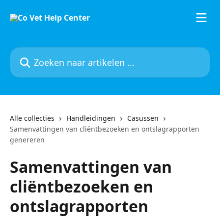
Naar de hoofdinhoud
Zoeken naar artikelen ...
Alle collecties
Handleidingen
Casussen
Samenvattingen van cliëntbezoeken en ontslagrapporten
genereren
Samenvattingen van
cliëntbezoeken en
ontslagrapporten