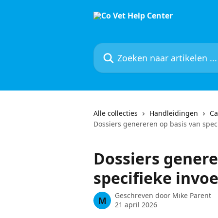
Naar de hoofdinhoud
Zoeken naar artikelen ...
Alle collecties
Handleidingen
Ca
Dossiers genereren op basis van speci
Dossiers genere
specifieke invoe
Geschreven door
Mike Parent
M
21 april 2026