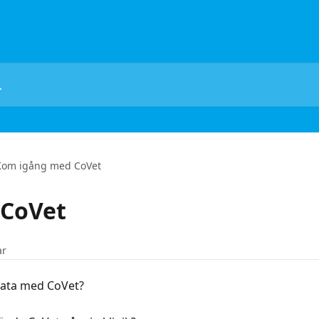
Kom igång med CoVet
 CoVet
ar
prata med CoVet?