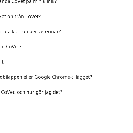
vända CoVet på min klinik?
ation från CoVet?
rata konton per veterinär?
med CoVet?
nt
obilappen eller Google Chrome-tillägget?
ll CoVet, och hur gör jag det?