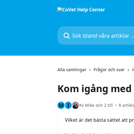
Hoppa till huvudinnehåll
Sök bland våra artiklar …
Alla samlingar
Frågor och svar
Kom igång med
M
I
Av Mike och 2 till
8 artikl
Vilket är det bästa sättet att 